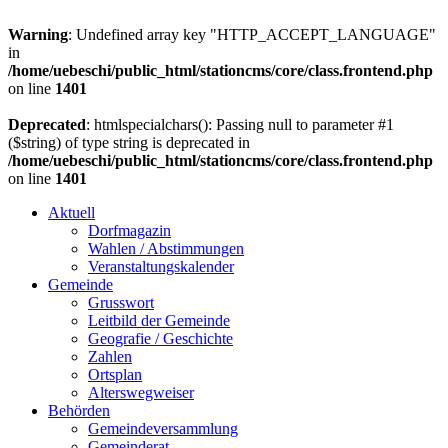
Warning
: Undefined array key "HTTP_ACCEPT_LANGUAGE"
in
/home/uebeschi/public_html/stationcms/core/class.frontend.php
on line
1401
Deprecated
: htmlspecialchars(): Passing null to parameter #1
($string) of type string is deprecated in
/home/uebeschi/public_html/stationcms/core/class.frontend.php
on line
1401
Aktuell
Dorfmagazin
Wahlen / Abstimmungen
Veranstaltungskalender
Gemeinde
Grusswort
Leitbild der Gemeinde
Geografie / Geschichte
Zahlen
Ortsplan
Alterswegweiser
Behörden
Gemeindeversammlung
Gemeinderat