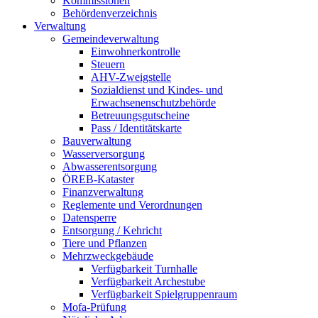
Kommissionen
Behördenverzeichnis
Verwaltung
Gemeindeverwaltung
Einwohnerkontrolle
Steuern
AHV-Zweigstelle
Sozialdienst und Kindes- und
Erwachsenenschutzbehörde
Betreuungsgutscheine
Pass / Identitätskarte
Bauverwaltung
Wasserversorgung
Abwasserentsorgung
ÖREB-Kataster
Finanzverwaltung
Reglemente und Verordnungen
Datensperre
Entsorgung / Kehricht
Tiere und Pflanzen
Mehrzweckgebäude
Verfügbarkeit Turnhalle
Verfügbarkeit Archestube
Verfügbarkeit Spielgruppenraum
Mofa-Prüfung