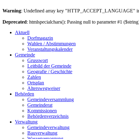
Warning
: Undefined array key "HTTP_ACCEPT_LANGUAGE" i
Deprecated
: htmlspecialchars(): Passing null to parameter #1 ($string
Aktuell
Dorfmagazin
Wahlen / Abstimmungen
Veranstaltungskalender
Gemeinde
Grusswort
Leitbild der Gemeinde
Geografie / Geschichte
Zahlen
Ortsplan
Alterswegweiser
Behörden
Gemeindeversammlung
Gemeinderat
Kommissionen
Behördenverzeichnis
Verwaltung
Gemeindeverwaltung
Bauverwaltung
Wasserversorgung