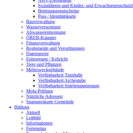
AHV-Zweigstelle
Sozialdienst und Kindes- und Erwachsenenschutz
Betreuungsgutscheine
Pass / Identitätskarte
Bauverwaltung
Wasserversorgung
Abwasserentsorgung
ÖREB-Kataster
Finanzverwaltung
Reglemente und Verordnungen
Datensperre
Entsorgung / Kehricht
Tiere und Pflanzen
Mehrzweckgebäude
Verfügbarkeit Turnhalle
Verfügbarkeit Archestube
Verfügbarkeit Spielgruppenraum
Mofa-Prüfung
Nützliche Adressen
Spartageskarte Gemeinde
Bildung
Aktuell
Leitbild
Informationen
Ferienplan