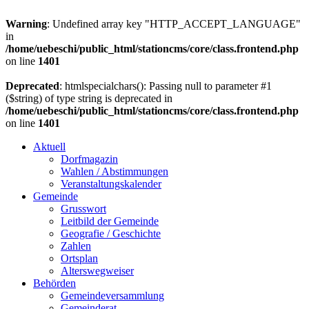
Warning
: Undefined array key "HTTP_ACCEPT_LANGUAGE"
in
/home/uebeschi/public_html/stationcms/core/class.frontend.php
on line
1401
Deprecated
: htmlspecialchars(): Passing null to parameter #1
($string) of type string is deprecated in
/home/uebeschi/public_html/stationcms/core/class.frontend.php
on line
1401
Aktuell
Dorfmagazin
Wahlen / Abstimmungen
Veranstaltungskalender
Gemeinde
Grusswort
Leitbild der Gemeinde
Geografie / Geschichte
Zahlen
Ortsplan
Alterswegweiser
Behörden
Gemeindeversammlung
Gemeinderat