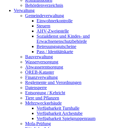
Kommissionen
Behördenverzeichnis
Verwaltung
Gemeindeverwaltung
Einwohnerkontrolle
Steuern
AHV-Zweigstelle
Sozialdienst und Kindes- und
Erwachsenenschutzbehörde
Betreuungsgutscheine
Pass / Identitätskarte
Bauverwaltung
Wasserversorgung
Abwasserentsorgung
ÖREB-Kataster
Finanzverwaltung
Reglemente und Verordnungen
Datensperre
Entsorgung / Kehricht
Tiere und Pflanzen
Mehrzweckgebäude
Verfügbarkeit Turnhalle
Verfügbarkeit Archestube
Verfügbarkeit Spielgruppenraum
Mofa-Prüfung