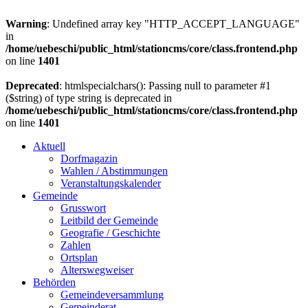
Warning
: Undefined array key "HTTP_ACCEPT_LANGUAGE"
in
/home/uebeschi/public_html/stationcms/core/class.frontend.php
on line
1401
Deprecated
: htmlspecialchars(): Passing null to parameter #1
($string) of type string is deprecated in
/home/uebeschi/public_html/stationcms/core/class.frontend.php
on line
1401
Aktuell
Dorfmagazin
Wahlen / Abstimmungen
Veranstaltungskalender
Gemeinde
Grusswort
Leitbild der Gemeinde
Geografie / Geschichte
Zahlen
Ortsplan
Alterswegweiser
Behörden
Gemeindeversammlung
Gemeinderat