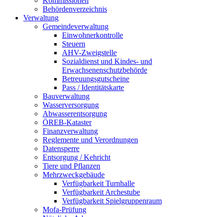
Kommissionen
Behördenverzeichnis
Verwaltung
Gemeindeverwaltung
Einwohnerkontrolle
Steuern
AHV-Zweigstelle
Sozialdienst und Kindes- und
Erwachsenenschutzbehörde
Betreuungsgutscheine
Pass / Identitätskarte
Bauverwaltung
Wasserversorgung
Abwasserentsorgung
ÖREB-Kataster
Finanzverwaltung
Reglemente und Verordnungen
Datensperre
Entsorgung / Kehricht
Tiere und Pflanzen
Mehrzweckgebäude
Verfügbarkeit Turnhalle
Verfügbarkeit Archestube
Verfügbarkeit Spielgruppenraum
Mofa-Prüfung