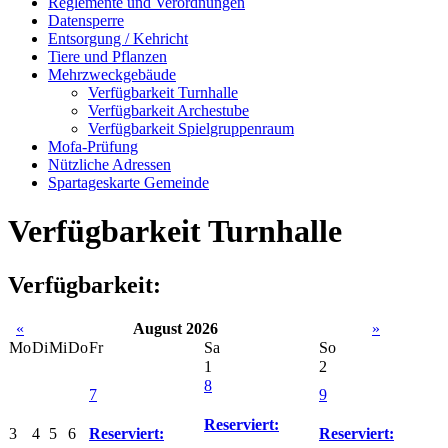
Reglemente und Verordnungen
Datensperre
Entsorgung / Kehricht
Tiere und Pflanzen
Mehrzweckgebäude
Verfügbarkeit Turnhalle
Verfügbarkeit Archestube
Verfügbarkeit Spielgruppenraum
Mofa-Prüfung
Nützliche Adressen
Spartageskarte Gemeinde
Verfügbarkeit Turnhalle
Verfügbarkeit:
«
August 2026
»
Mo
Di
Mi
Do
Fr
Sa
So
1
2
8
7
9
Reserviert:
3
4
5
6
Reserviert:
Reserviert: