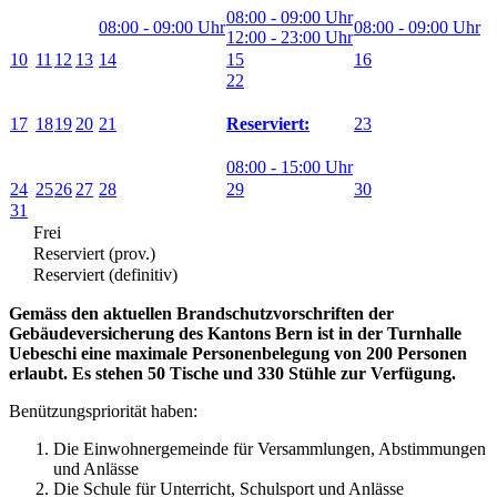
08:00 - 09:00 Uhr
08:00 - 09:00 Uhr
08:00 - 09:00 Uhr
12:00 - 23:00 Uhr
10
11
12
13
14
15
16
22
17
18
19
20
21
23
Reserviert:
08:00 - 15:00 Uhr
24
25
26
27
28
29
30
31
Frei
Reserviert (prov.)
Reserviert (definitiv)
Gemäss den aktuellen Brandschutzvorschriften der
Gebäudeversicherung des Kantons Bern ist in der Turnhalle
Uebeschi eine maximale Personenbelegung von 200 Personen
erlaubt.
Es stehen 50 Tische und 330 Stühle zur Verfügung.
Benützungspriorität haben:
Die Einwohnergemeinde für Versammlungen, Abstimmungen
und Anlässe
Die Schule für Unterricht, Schulsport und Anlässe