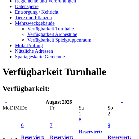
Reglemente und Verordnungen
Datensperre
Entsorgung / Kehricht
Tiere und Pflanzen
Mehrzweckgebäude
Verfügbarkeit Turnhalle
Verfügbarkeit Archestube
Verfügbarkeit Spielgruppenraum
Mofa-Prüfung
Nützliche Adressen
Spartageskarte Gemeinde
Verfügbarkeit Turnhalle
Verfügbarkeit:
«
August 2026
»
Mo
Di
Mi
Do
Fr
Sa
So
1
2
8
6
7
9
Reserviert:
Reserviert:
Reserviert:
Reserviert: