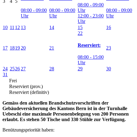
3
4
5
08:00 - 09:00
08:00 - 09:00
08:00 - 09:00
Uhr
08:00 - 09:00
Uhr
Uhr
12:00 - 23:00
Uhr
Uhr
10
11
12
13
14
15
16
22
Reserviert:
17
18
19
20
21
23
08:00 - 15:00
Uhr
24
25
26
27
28
29
30
31
Frei
Reserviert (prov.)
Reserviert (definitiv)
Gemäss den aktuellen Brandschutzvorschriften der
Gebäudeversicherung des Kantons Bern ist in der Turnhalle
Uebeschi eine maximale Personenbelegung von 200 Personen
erlaubt.
Es stehen 50 Tische und 330 Stühle zur Verfügung.
Benützungspriorität haben: