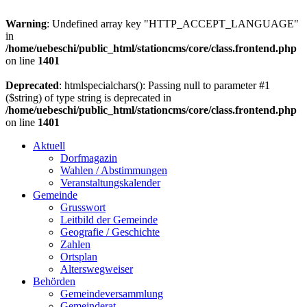
Warning
: Undefined array key "HTTP_ACCEPT_LANGUAGE"
in
/home/uebeschi/public_html/stationcms/core/class.frontend.php
on line
1401
Deprecated
: htmlspecialchars(): Passing null to parameter #1
($string) of type string is deprecated in
/home/uebeschi/public_html/stationcms/core/class.frontend.php
on line
1401
Aktuell
Dorfmagazin
Wahlen / Abstimmungen
Veranstaltungskalender
Gemeinde
Grusswort
Leitbild der Gemeinde
Geografie / Geschichte
Zahlen
Ortsplan
Alterswegweiser
Behörden
Gemeindeversammlung
Gemeinderat