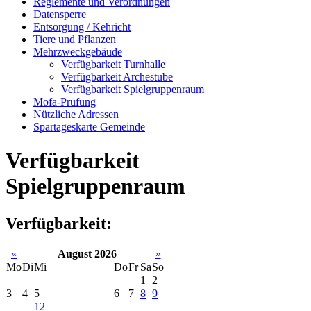
Reglemente und Verordnungen
Datensperre
Entsorgung / Kehricht
Tiere und Pflanzen
Mehrzweckgebäude
Verfügbarkeit Turnhalle
Verfügbarkeit Archestube
Verfügbarkeit Spielgruppenraum
Mofa-Prüfung
Nützliche Adressen
Spartageskarte Gemeinde
Verfügbarkeit
Spielgruppenraum
Verfügbarkeit:
«
August 2026
»
Mo
Di
Mi
Do
Fr
Sa
So
1
2
3
4
5
6
7
8
9
12