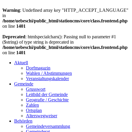
Warning
: Undefined array key "HTTP_ACCEPT_LANGUAGE"
in
/home/uebeschi/public_html/stationcms/core/class.frontend.php
on line
1401
Deprecated
: htmlspecialchars(): Passing null to parameter #1
($string) of type string is deprecated in
/home/uebeschi/public_html/stationcms/core/class.frontend.php
on line
1401
Aktuell
Dorfmagazin
Wahlen / Abstimmungen
Veranstaltungskalender
Gemeinde
Grusswort
Leitbild der Gemeinde
Geografie / Geschichte
Zahlen
Ortsplan
Alterswegweiser
Behörden
Gemeindeversammlung
Gemeinderat