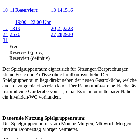
10
11
13
14
15
16
Reserviert:
19:00 - 22:00 Uhr
17
18
19
20
21
22
23
24
25
26
27
28
29
30
31
Frei
Reserviert (prov.)
Reserviert (definitiv)
Der Spielgruppenraum eignet sich für Sitzungen/Besprechungen,
kleine Feste und Anlässe ohne Publikumsverkehr. Der
Spielgruppenraum liegt direkt neben der neuen Gastroküche, welche
auch dazu gemietet werden kann. Der Raum umfasst eine Fläche 36
m2 und eine Garderobe von 11,5 m2. Es ist in unmittelbarer Nähe
ein Invaliden-WC vorhanden.
Dauernde Nutzung Spielgruppenraum:
Der Spielgruppenraum ist am Montag Morgen, Mittwoch Morgen
und am Donnerstag Morgen vermietet.