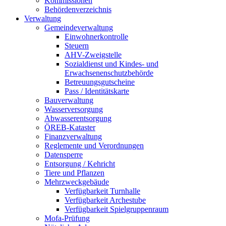
Kommissionen
Behördenverzeichnis
Verwaltung
Gemeindeverwaltung
Einwohnerkontrolle
Steuern
AHV-Zweigstelle
Sozialdienst und Kindes- und
Erwachsenenschutzbehörde
Betreuungsgutscheine
Pass / Identitätskarte
Bauverwaltung
Wasserversorgung
Abwasserentsorgung
ÖREB-Kataster
Finanzverwaltung
Reglemente und Verordnungen
Datensperre
Entsorgung / Kehricht
Tiere und Pflanzen
Mehrzweckgebäude
Verfügbarkeit Turnhalle
Verfügbarkeit Archestube
Verfügbarkeit Spielgruppenraum
Mofa-Prüfung