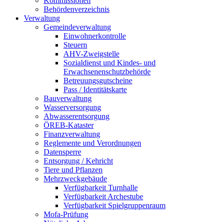
Kommissionen
Behördenverzeichnis
Verwaltung
Gemeindeverwaltung
Einwohnerkontrolle
Steuern
AHV-Zweigstelle
Sozialdienst und Kindes- und
Erwachsenenschutzbehörde
Betreuungsgutscheine
Pass / Identitätskarte
Bauverwaltung
Wasserversorgung
Abwasserentsorgung
ÖREB-Kataster
Finanzverwaltung
Reglemente und Verordnungen
Datensperre
Entsorgung / Kehricht
Tiere und Pflanzen
Mehrzweckgebäude
Verfügbarkeit Turnhalle
Verfügbarkeit Archestube
Verfügbarkeit Spielgruppenraum
Mofa-Prüfung