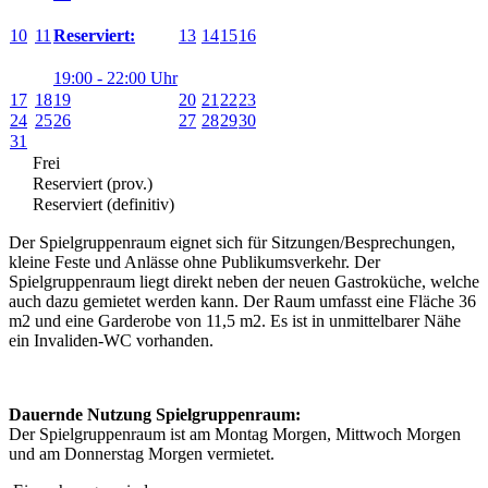
10
11
13
14
15
16
Reserviert:
19:00 - 22:00 Uhr
17
18
19
20
21
22
23
24
25
26
27
28
29
30
31
Frei
Reserviert (prov.)
Reserviert (definitiv)
Der Spielgruppenraum eignet sich für Sitzungen/Besprechungen,
kleine Feste und Anlässe ohne Publikumsverkehr. Der
Spielgruppenraum liegt direkt neben der neuen Gastroküche, welche
auch dazu gemietet werden kann. Der Raum umfasst eine Fläche 36
m2 und eine Garderobe von 11,5 m2. Es ist in unmittelbarer Nähe
ein Invaliden-WC vorhanden.
Dauernde Nutzung Spielgruppenraum:
Der Spielgruppenraum ist am Montag Morgen, Mittwoch Morgen
und am Donnerstag Morgen vermietet.