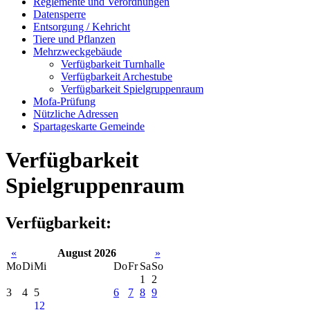
Reglemente und Verordnungen
Datensperre
Entsorgung / Kehricht
Tiere und Pflanzen
Mehrzweckgebäude
Verfügbarkeit Turnhalle
Verfügbarkeit Archestube
Verfügbarkeit Spielgruppenraum
Mofa-Prüfung
Nützliche Adressen
Spartageskarte Gemeinde
Verfügbarkeit
Spielgruppenraum
Verfügbarkeit:
«
August 2026
»
Mo
Di
Mi
Do
Fr
Sa
So
1
2
3
4
5
6
7
8
9
12