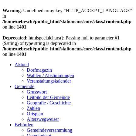
Warning
: Undefined array key "HTTP_ACCEPT_LANGUAGE"
in
/home/uebeschi/public_html/stationcms/core/class.frontend.php
on line
1401
Deprecated
: htmlspecialchars(): Passing null to parameter #1
($string) of type string is deprecated in
/home/uebeschi/public_html/stationcms/core/class.frontend.php
on line
1401
Aktuell
Dorfmagazin
Wahlen / Abstimmungen
Veranstaltungskalender
Gemeinde
Grusswort
Leitbild der Gemeinde
Geografie / Geschichte
Zahlen
Ortsplan
Alterswegweiser
Behörden
Gemeindeversammlung
Gemeinderat