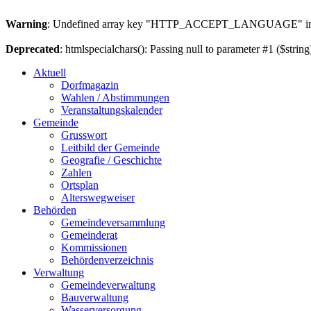
Warning
: Undefined array key "HTTP_ACCEPT_LANGUAGE" i
Deprecated
: htmlspecialchars(): Passing null to parameter #1 ($string
Aktuell
Dorfmagazin
Wahlen / Abstimmungen
Veranstaltungskalender
Gemeinde
Grusswort
Leitbild der Gemeinde
Geografie / Geschichte
Zahlen
Ortsplan
Alterswegweiser
Behörden
Gemeindeversammlung
Gemeinderat
Kommissionen
Behördenverzeichnis
Verwaltung
Gemeindeverwaltung
Bauverwaltung
Wasserversorgung