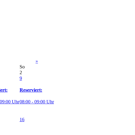
»
So
2
9
ert:
Reserviert:
 09:00 Uhr
08:00 - 09:00 Uhr
16