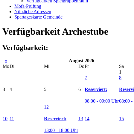
Verfügbarkeit Spielgruppenraum
Mofa-Prüfung
Nützliche Adressen
Spartageskarte Gemeinde
Verfügbarkeit Archestube
Verfügbarkeit:
«
August 2026
Mo
Di
Mi
Do
Fr
Sa
1
7
8
3
4
5
6
Reserviert:
Reservi
08:00 - 09:00 Uhr
08:00 -
12
10
11
13
14
15
Reserviert:
13:00 - 18:00 Uhr