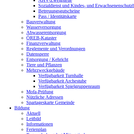
AHV-Zweigstelle
Sozialdienst und Kindes- und Erwachsenenschutz
Betreuungsgutscheine
Pass / Identitätskarte
Bauverwaltung
Wasserversorgung
Abwasserentsorgung
ÖREB-Kataster
Finanzverwaltung
Reglemente und Verordnungen
Datensperre
Entsorgung / Kehricht
Tiere und Pflanzen
Mehrzweckgebäude
Verfügbarkeit Turnhalle
Verfügbarkeit Archestube
Verfügbarkeit Spielgruppenraum
Mofa-Prüfung
Nützliche Adressen
Spartageskarte Gemeinde
Bildung
Aktuell
Leitbild
Informationen
Ferienplan