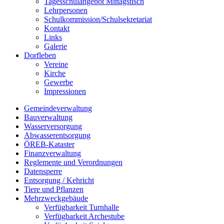
Tagesschulangebot Mittagstisch
Lehrpersonen
Schulkommission/Schulsekretariat
Kontakt
Links
Galerie
Dorfleben
Vereine
Kirche
Gewerbe
Impressionen
Gemeindeverwaltung
Bauverwaltung
Wasserversorgung
Abwasserentsorgung
ÖREB-Kataster
Finanzverwaltung
Reglemente und Verordnungen
Datensperre
Entsorgung / Kehricht
Tiere und Pflanzen
Mehrzweckgebäude
Verfügbarkeit Turnhalle
Verfügbarkeit Archestube