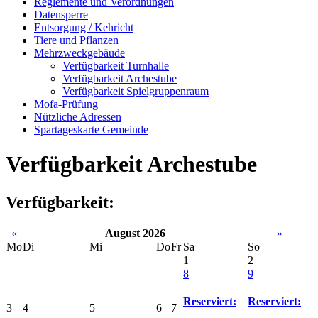
Reglemente und Verordnungen
Datensperre
Entsorgung / Kehricht
Tiere und Pflanzen
Mehrzweckgebäude
Verfügbarkeit Turnhalle
Verfügbarkeit Archestube
Verfügbarkeit Spielgruppenraum
Mofa-Prüfung
Nützliche Adressen
Spartageskarte Gemeinde
Verfügbarkeit Archestube
Verfügbarkeit:
«
August 2026
»
Mo
Di
Mi
Do
Fr
Sa
So
1
2
8
9
Reserviert:
Reserviert:
3
4
5
6
7