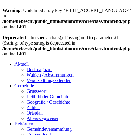
Warning
: Undefined array key "HTTP_ACCEPT_LANGUAGE"
in
/home/uebeschi/public_html/stationcms/core/class.frontend.php
on line
1401
Deprecated
: htmlspecialchars(): Passing null to parameter #1
($string) of type string is deprecated in
/home/uebeschi/public_html/stationcms/core/class.frontend.php
on line
1401
Aktuell
Dorfmagazin
Wahlen / Abstimmungen
Veranstaltungskalender
Gemeinde
Grusswort
Leitbild der Gemeinde
Geografie / Geschichte
Zahlen
Ortsplan
Alterswegweiser
Behörden
Gemeindeversammlung
Gemeinderat