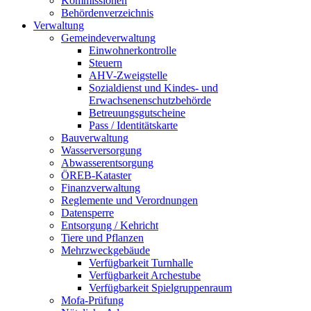
Kommissionen
Behördenverzeichnis
Verwaltung
Gemeindeverwaltung
Einwohnerkontrolle
Steuern
AHV-Zweigstelle
Sozialdienst und Kindes- und
Erwachsenenschutzbehörde
Betreuungsgutscheine
Pass / Identitätskarte
Bauverwaltung
Wasserversorgung
Abwasserentsorgung
ÖREB-Kataster
Finanzverwaltung
Reglemente und Verordnungen
Datensperre
Entsorgung / Kehricht
Tiere und Pflanzen
Mehrzweckgebäude
Verfügbarkeit Turnhalle
Verfügbarkeit Archestube
Verfügbarkeit Spielgruppenraum
Mofa-Prüfung