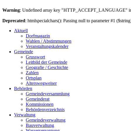
Warning
: Undefined array key "HTTP_ACCEPT_LANGUAGE" i
Deprecated
: htmlspecialchars(): Passing null to parameter #1 ($string
Aktuell
Dorfmagazin
Wahlen / Abstimmungen
Veranstaltungskalender
Gemeinde
Grusswort
Leitbild der Gemeinde
Geografie / Geschichte
Zahlen
Ortsplan
Alterswegweiser
Behörden
Gemeindeversammlung
Gemeinderat
Kommissionen
Behördenverzeichnis
Verwaltung
Gemeindeverwaltung
Bauverwaltung
Wasserversorgung