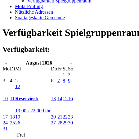
Verfügbarkeit Spielgruppenraum
Mofa-Prüfung
Nützliche Adressen
Spartageskarte Gemeinde
Verfügbarkeit Spielgruppenra
Verfügbarkeit:
«
August 2026
»
Mo
Di
Mi
Do
Fr
Sa
So
1
2
3
4
5
6
7
8
9
12
10
11
13
14
15
16
Reserviert:
19:00 - 22:00 Uhr
17
18
19
20
21
22
23
24
25
26
27
28
29
30
31
Frei