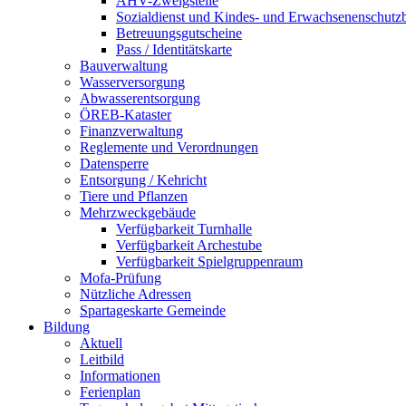
AHV-Zweigstelle
Sozialdienst und Kindes- und Erwachsenenschutz
Betreuungsgutscheine
Pass / Identitätskarte
Bauverwaltung
Wasserversorgung
Abwasserentsorgung
ÖREB-Kataster
Finanzverwaltung
Reglemente und Verordnungen
Datensperre
Entsorgung / Kehricht
Tiere und Pflanzen
Mehrzweckgebäude
Verfügbarkeit Turnhalle
Verfügbarkeit Archestube
Verfügbarkeit Spielgruppenraum
Mofa-Prüfung
Nützliche Adressen
Spartageskarte Gemeinde
Bildung
Aktuell
Leitbild
Informationen
Ferienplan