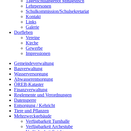
Tagesschulangebot Mittagstisch
Lehrpersonen
Schulkommission/Schulsekretariat
Kontakt
Links
Galerie
Dorfleben
Vereine
Kirche
Gewerbe
Impressionen
Gemeindeverwaltung
Bauverwaltung
Wasserversorgung
Abwasserentsorgung
ÖREB-Kataster
Finanzverwaltung
Reglemente und Verordnungen
Datensperre
Entsorgung / Kehricht
Tiere und Pflanzen
Mehrzweckgebäude
Verfügbarkeit Turnhalle
Verfügbarkeit Archestube