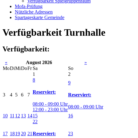
Verfügbarkeit Spielgruppenraum
Mofa-Prüfung
Nützliche Adressen
Spartageskarte Gemeinde
Verfügbarkeit Turnhalle
Verfügbarkeit:
«
August 2026
»
Mo
Di
Mi
Do
Fr
Sa
So
1
2
8
9
Reserviert:
3
4
5
6
7
Reserviert:
08:00 - 09:00 Uhr
08:00 - 09:00 Uhr
12:00 - 23:00 Uhr
10
11
12
13
14
15
16
22
17
18
19
20
21
23
Reserviert: