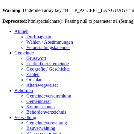
Warning
: Undefined array key "HTTP_ACCEPT_LANGUAGE" i
Deprecated
: htmlspecialchars(): Passing null to parameter #1 ($string
Aktuell
Dorfmagazin
Wahlen / Abstimmungen
Veranstaltungskalender
Gemeinde
Grusswort
Leitbild der Gemeinde
Geografie / Geschichte
Zahlen
Ortsplan
Alterswegweiser
Behörden
Gemeindeversammlung
Gemeinderat
Kommissionen
Behördenverzeichnis
Verwaltung
Gemeindeverwaltung
Bauverwaltung
Wasserversorgung