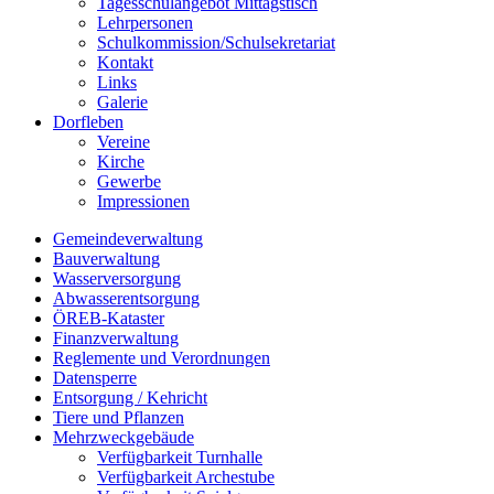
Tagesschulangebot Mittagstisch
Lehrpersonen
Schulkommission/Schulsekretariat
Kontakt
Links
Galerie
Dorfleben
Vereine
Kirche
Gewerbe
Impressionen
Gemeindeverwaltung
Bauverwaltung
Wasserversorgung
Abwasserentsorgung
ÖREB-Kataster
Finanzverwaltung
Reglemente und Verordnungen
Datensperre
Entsorgung / Kehricht
Tiere und Pflanzen
Mehrzweckgebäude
Verfügbarkeit Turnhalle
Verfügbarkeit Archestube