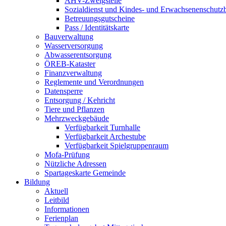
AHV-Zweigstelle
Sozialdienst und Kindes- und Erwachsenenschutz
Betreuungsgutscheine
Pass / Identitätskarte
Bauverwaltung
Wasserversorgung
Abwasserentsorgung
ÖREB-Kataster
Finanzverwaltung
Reglemente und Verordnungen
Datensperre
Entsorgung / Kehricht
Tiere und Pflanzen
Mehrzweckgebäude
Verfügbarkeit Turnhalle
Verfügbarkeit Archestube
Verfügbarkeit Spielgruppenraum
Mofa-Prüfung
Nützliche Adressen
Spartageskarte Gemeinde
Bildung
Aktuell
Leitbild
Informationen
Ferienplan