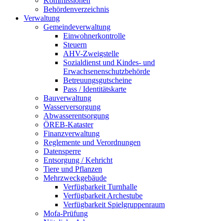
Kommissionen
Behördenverzeichnis
Verwaltung
Gemeindeverwaltung
Einwohnerkontrolle
Steuern
AHV-Zweigstelle
Sozialdienst und Kindes- und
Erwachsenenschutzbehörde
Betreuungsgutscheine
Pass / Identitätskarte
Bauverwaltung
Wasserversorgung
Abwasserentsorgung
ÖREB-Kataster
Finanzverwaltung
Reglemente und Verordnungen
Datensperre
Entsorgung / Kehricht
Tiere und Pflanzen
Mehrzweckgebäude
Verfügbarkeit Turnhalle
Verfügbarkeit Archestube
Verfügbarkeit Spielgruppenraum
Mofa-Prüfung