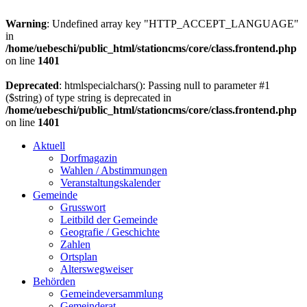
Warning
: Undefined array key "HTTP_ACCEPT_LANGUAGE"
in
/home/uebeschi/public_html/stationcms/core/class.frontend.php
on line
1401
Deprecated
: htmlspecialchars(): Passing null to parameter #1
($string) of type string is deprecated in
/home/uebeschi/public_html/stationcms/core/class.frontend.php
on line
1401
Aktuell
Dorfmagazin
Wahlen / Abstimmungen
Veranstaltungskalender
Gemeinde
Grusswort
Leitbild der Gemeinde
Geografie / Geschichte
Zahlen
Ortsplan
Alterswegweiser
Behörden
Gemeindeversammlung
Gemeinderat