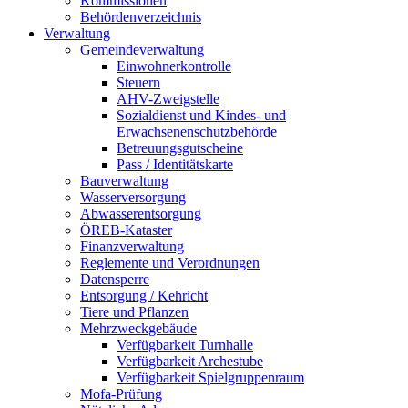
Kommissionen
Behördenverzeichnis
Verwaltung
Gemeindeverwaltung
Einwohnerkontrolle
Steuern
AHV-Zweigstelle
Sozialdienst und Kindes- und
Erwachsenenschutzbehörde
Betreuungsgutscheine
Pass / Identitätskarte
Bauverwaltung
Wasserversorgung
Abwasserentsorgung
ÖREB-Kataster
Finanzverwaltung
Reglemente und Verordnungen
Datensperre
Entsorgung / Kehricht
Tiere und Pflanzen
Mehrzweckgebäude
Verfügbarkeit Turnhalle
Verfügbarkeit Archestube
Verfügbarkeit Spielgruppenraum
Mofa-Prüfung