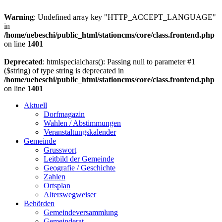
Warning
: Undefined array key "HTTP_ACCEPT_LANGUAGE"
in
/home/uebeschi/public_html/stationcms/core/class.frontend.php
on line
1401
Deprecated
: htmlspecialchars(): Passing null to parameter #1
($string) of type string is deprecated in
/home/uebeschi/public_html/stationcms/core/class.frontend.php
on line
1401
Aktuell
Dorfmagazin
Wahlen / Abstimmungen
Veranstaltungskalender
Gemeinde
Grusswort
Leitbild der Gemeinde
Geografie / Geschichte
Zahlen
Ortsplan
Alterswegweiser
Behörden
Gemeindeversammlung
Gemeinderat